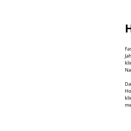
Fa
Ja
kl
Na
Da
Ho
kl
me