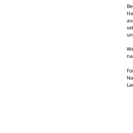
Be
Ha
au
se
un
We
na
Fü
Na
La