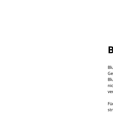
Bl
Ge
Bl
ni
ve
Fü
st