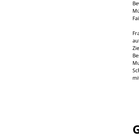
Be
Mü
Fa
Fr
au
Zi
Be
Mu
Sc
mi