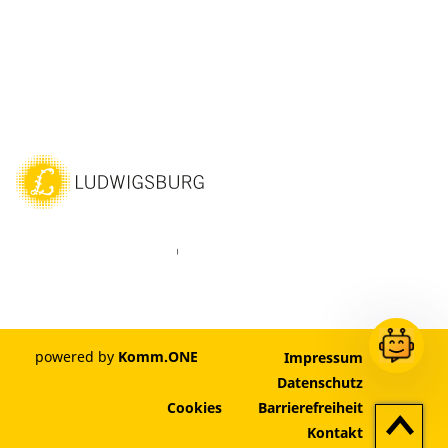
ebook
Instagram
WhatsAPP
LinkedIn
Vimeo
Youtube
powered by
Komm.ONE
Impressum
Datenschutz
Cookies
Barrierefreiheit
Zum
Kontakt
Seitenan