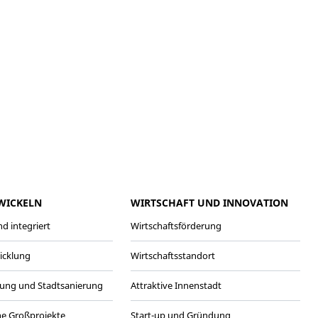
meo
Youtube
WICKELN
WIRTSCHAFT UND INNOVATION
d integriert
Wirtschaftsförderung
wicklung
Wirtschaftsstandort
ung und Stadtsanierung
Attraktive Innenstadt
he Großprojekte
Start-up und Gründung