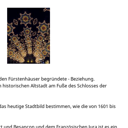
iden Fürstenhäuser begründete - Beziehung.
n historischen Altstadt am Fuße des Schlosses der
as heutige Stadtbild bestimmen, wie die von 1601 bis
rt und Besançon und dem Französischen Jura ist es ein