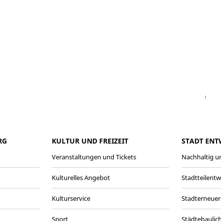
Facebook
Instagram
WhatsAPP
LinkedIn
Vi
RG
KULTUR UND FREIZEIT
STADT ENT
Veranstaltungen und Tickets
Nachhaltig un
Kulturelles Angebot
Stadtteilent
Kulturservice
Stadterneuer
Sport
Städtebaulic