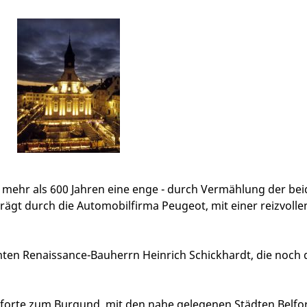
 mehr als 600 Jahren eine enge - durch Vermählung der be
rägt durch die Automobilfirma Peugeot, mit einer reizvolle
en Renaissance-Bauherrn Heinrich Schickhardt, die noch d
s Pforte zum Burgund, mit den nahe gelegenen Städten Belfo