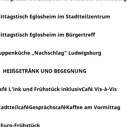
ittagstisch Eglosheim im Stadtteilzentrum
ittagstisch Eglosheim im Bürgertreff
uppenküche „Nachschlag“ Ludwigsburg
HEIßGETRÄNK UND BEGEGNUNG
afé L’ink und Frühstück inklusiv
Café Vis-à-Vis
tadtteilcafé
Gesprächscafé
Kaffee am Vormittag
-Euro-Frühstück