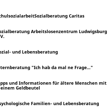
chulsozialarbeit
Sozialberatung Caritas
ozialberatung Arbeitslosenzentrum Ludwigsburg
.V.
ozial- und Lebensberatung
lternberatung "Ich hab da mal ne Frage..."
ipps und Informationen für ältere Menschen mit
leinem Geldbeutel
sychologische Familien- und Lebensberatung