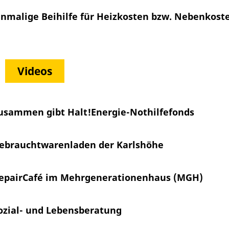
inmalige Beihilfe für Heizkosten bzw. Nebenkost
Videos
usammen gibt Halt!
Energie-Nothilfefonds
ebrauchtwarenladen der Karlshöhe
epairCafé im Mehrgenerationenhaus (MGH)
ozial- und Lebensberatung