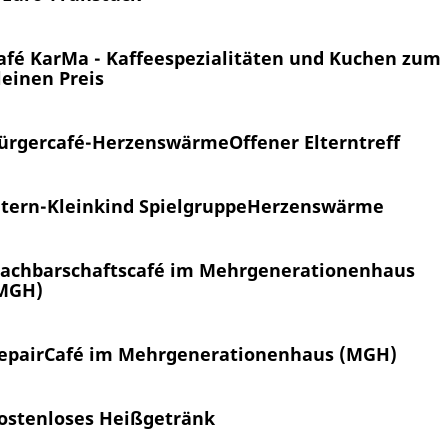
afé KarMa - Kaffeespezialitäten und Kuchen zum
leinen Preis
ürgercafé-Herzenswärme
Offener Elterntreff
ltern-Kleinkind Spielgruppe
Herzenswärme
achbarschaftscafé im Mehrgenerationenhaus
MGH)
epairCafé im Mehrgenerationenhaus (MGH)
ostenloses Heißgetränk