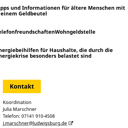
ipps und Informationen für ältere Menschen mit
leinem Geldbeutel
elefonfreundschaften
Wohngeldstelle
nergiebeihilfen für Haushalte, die durch die
nergiekrise besonders belastet sind
Kontakt
Koordination
Julia Marschner
Telefon: 07141 910-4508
j.marschner@ludwigsburg.de