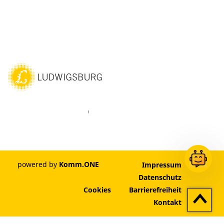
ebook
Instagram
WhatsAPP
LinkedIn
Vimeo
Youtube
powered by
Komm.ONE
Impressum
Datenschutz
Cookies
Barrierefreiheit
Zum
Kontakt
Seitenan