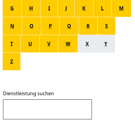
G
H
I
J
K
L
M
N
O
P
Q
R
S
T
U
V
W
X
Y
Z
Dienstleistung suchen