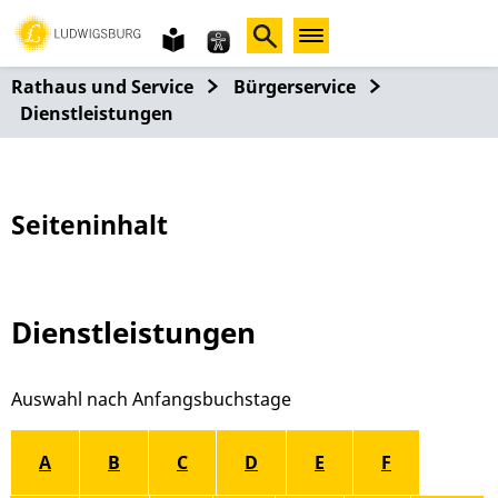
Gebärdensprache
leichte
Sprache
Rathaus und Service
Bürgerservice
Dienstleistungen
Seiteninhalt
Dienstleistungen
Alphabetisches Register überspringen
A
B
C
D
E
F