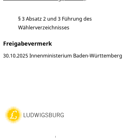
§ 3 Absatz 2 und 3 Führung des
Wählerverzeichnisses
Freigabevermerk
30.10.2025 Innenministerium Baden-Württemberg
ebook
Instagram
WhatsAPP
LinkedIn
Vimeo
Youtube