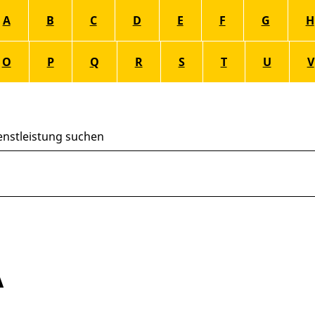
A
B
C
D
E
F
G
H
O
P
Q
R
S
T
U
V
enstleistung suchen
A