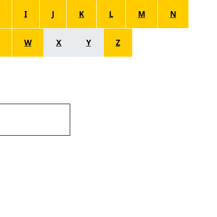
I
J
K
L
M
N
W
X
Y
Z