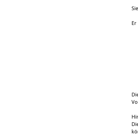
Si
Er
Di
Vo
Hi
Di
kö