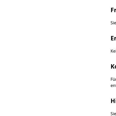
F
Si
E
Ke
K
Fü
en
H
Si