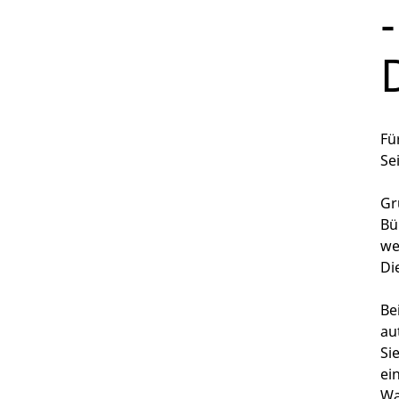
Fü
Se
Gr
Bü
we
Di
Be
au
Si
ei
Wa