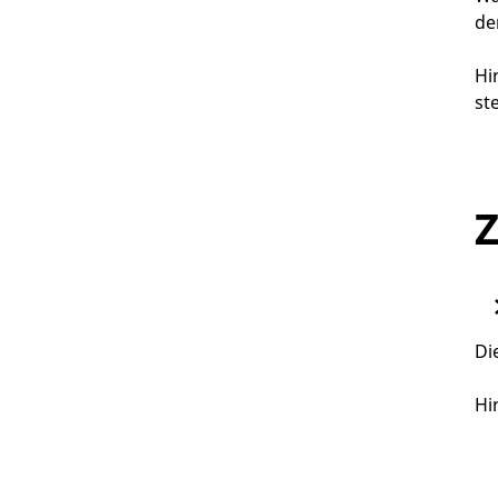
de
Hi
ste
Z
Di
Hi