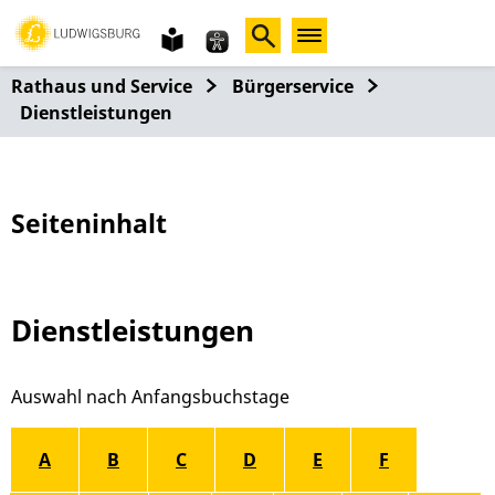
Gebärdensprache
leichte
Sprache
Rathaus und Service
Bürgerservice
Dienstleistungen
Seiteninhalt
Dienstleistungen
Alphabetisches Register überspringen
A
B
C
D
E
F