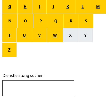
G
H
I
J
K
L
M
N
O
P
Q
R
S
T
U
V
W
X
Y
Z
Dienstleistung suchen