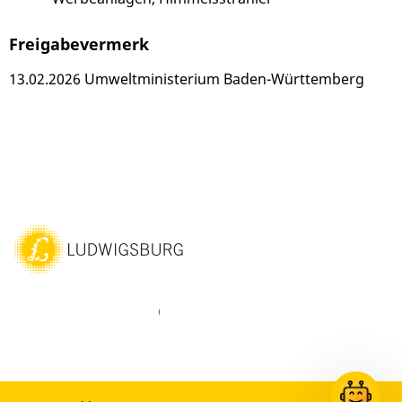
Freigabevermerk
13.02.2026
Umweltministerium Baden-Württemberg
ebook
Instagram
WhatsAPP
LinkedIn
Vimeo
Youtube