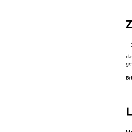
Z
da
ge
Bi
L