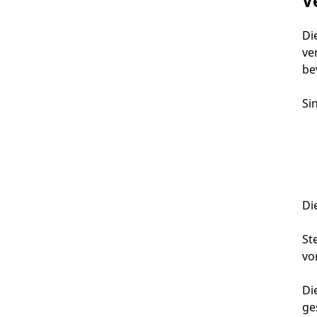
V
Di
ve
be
Si
Di
St
vo
Di
ge