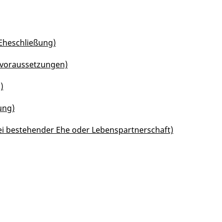
Eheschließung)
evoraussetzungen)
)
ung)
ei bestehender Ehe oder Lebenspartnerschaft)