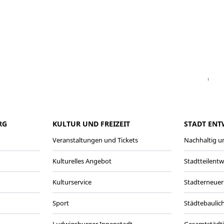
Facebook
Instagram
WhatsAPP
LinkedIn
Vi
RG
KULTUR UND FREIZEIT
STADT ENT
Veranstaltungen und Tickets
Nachhaltig un
Kulturelles Angebot
Stadtteilent
Kulturservice
Stadterneuer
Sport
Städtebaulic
Ludwigsburger Innenstadt
Gesamtstädt