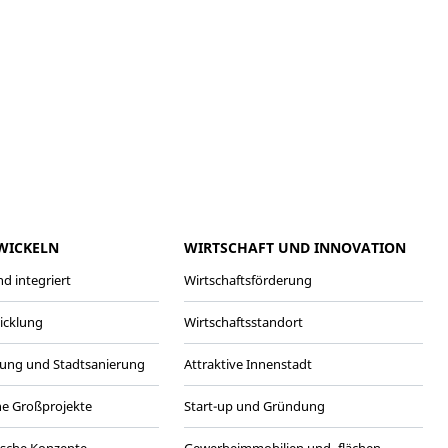
meo
Youtube
WICKELN
WIRTSCHAFT UND INNOVATION
d integriert
Wirtschaftsförderung
wicklung
Wirtschaftsstandort
ung und Stadtsanierung
Attraktive Innenstadt
he Großprojekte
Start-up und Gründung
ische Konzepte
Gewerbeimmobilien und -flächen