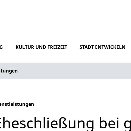
G
KULTUR UND FREIZEIT
STADT ENTWICKELN
istungen
enstleistungen
phabetisches Register überspringen
Eheschließung bei 