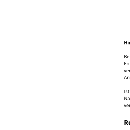
Hi
Be
En
ve
An
Is
Na
ve
R