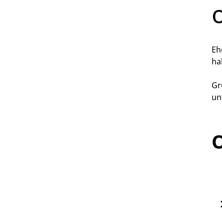
Eh
ha
Gr
un
O