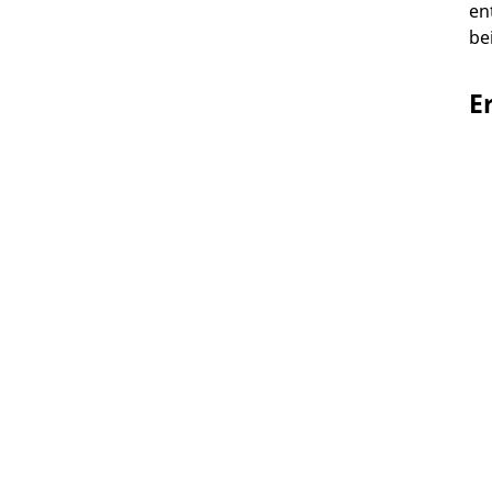
en
be
E