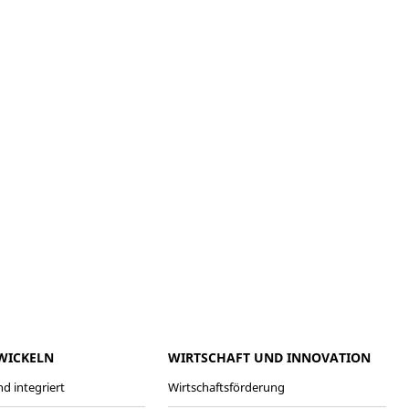
meo
Youtube
WICKELN
WIRTSCHAFT UND INNOVATION
d integriert
Wirtschaftsförderung