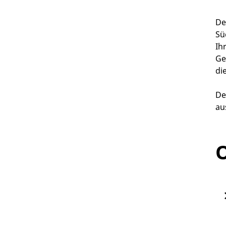
De
Sü
Ih
Ge
di
De
aus
O