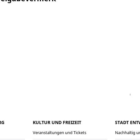
Facebook
Instagram
WhatsAPP
LinkedIn
Vi
RG
KULTUR UND FREIZEIT
STADT ENT
Veranstaltungen und Tickets
Nachhaltig un