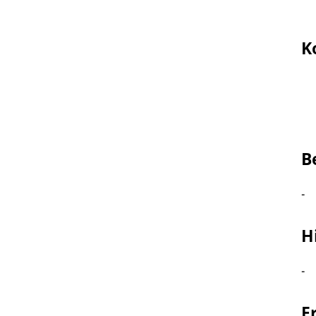
K
B
-
H
-
F