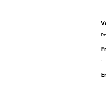
V
De
F
-
E