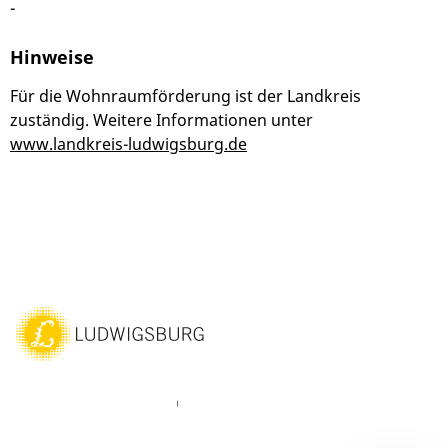
-
Hinweise
Für die Wohnraumförderung ist der Landkreis
zuständig. Weitere Informationen unter
www.landkreis-ludwigsburg.de
ebook
Instagram
WhatsAPP
LinkedIn
Vimeo
Youtube