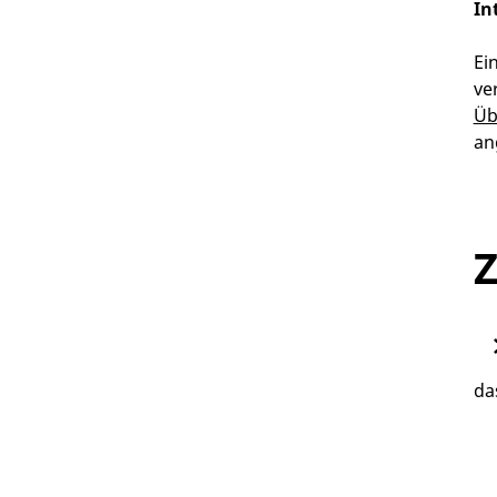
In
Ei
ve
Üb
an
Z
da