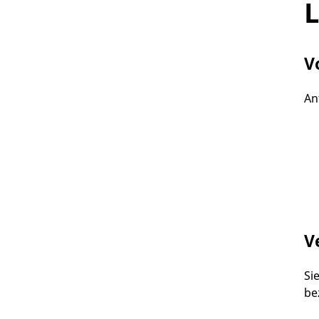
L
V
An
V
Si
be