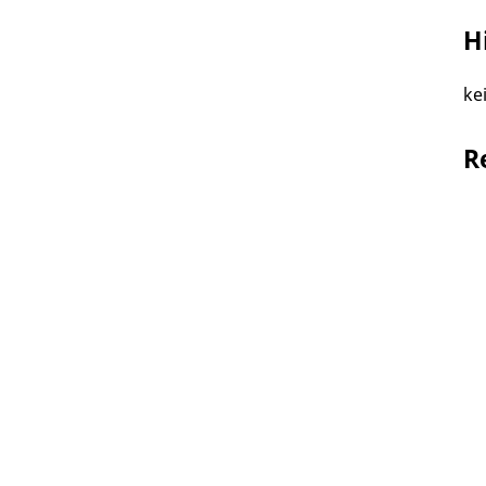
H
ke
R