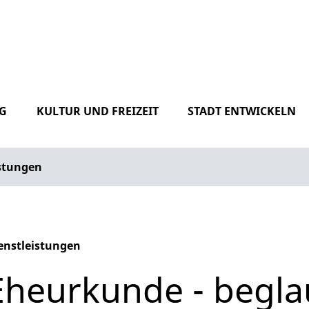
G
KULTUR UND FREIZEIT
STADT ENTWICKELN
istungen
enstleistungen
phabetisches Register überspringen
Eheurkunde - beglau