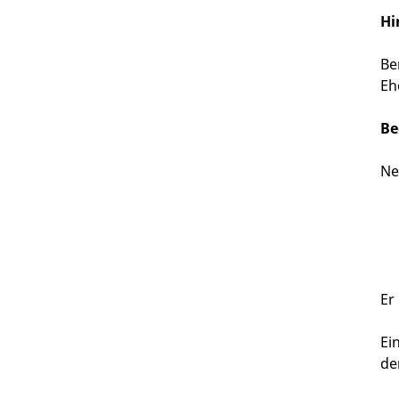
Hi
Be
Eh
Be
Ne
Er
Ei
de