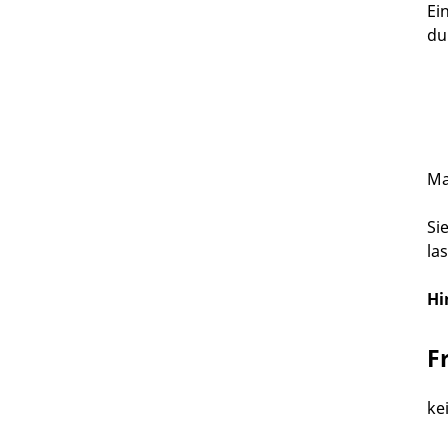
Ei
du
Ma
Si
la
Hi
F
ke