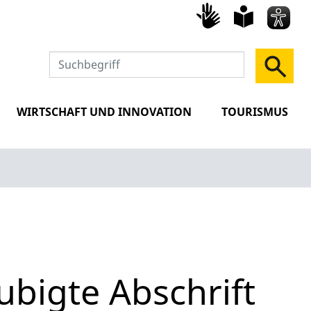
Gebärd
leich
Spra
WIRTSCHAFT UND INNOVATION
TOURISMUS
bigte Abschrift