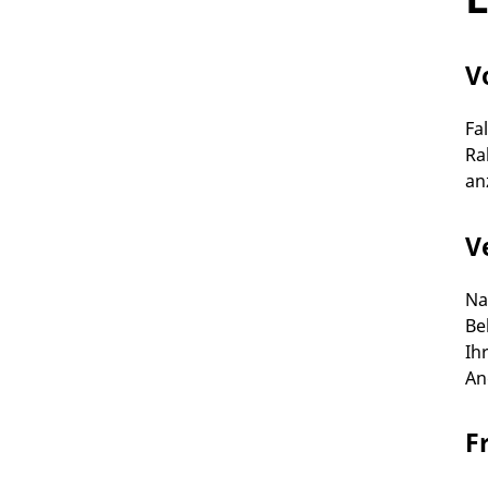
V
Fa
Ra
an
V
Na
Be
Ih
An
F