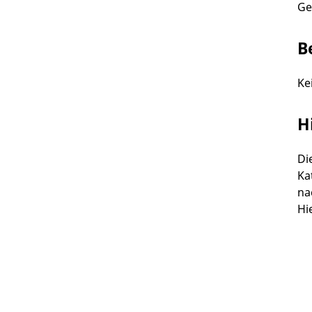
Ge
B
Ke
H
Di
Ka
na
Hi