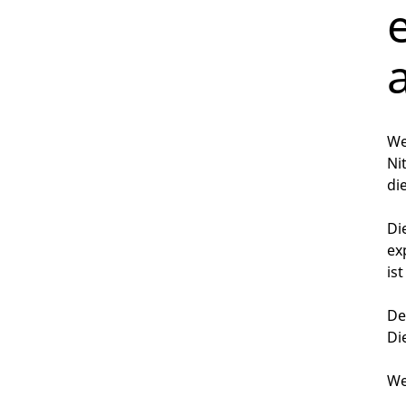
We
Ni
di
Di
ex
is
De
Di
We