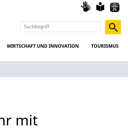
Gebärd
leich
Spra
WIRTSCHAFT UND INNOVATION
TOURISMUS
r mit