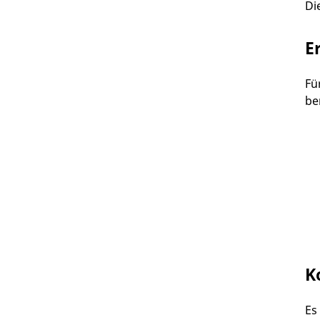
Di
E
Fü
be
K
Es