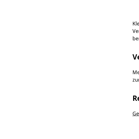
Kl
Ve
be
V
Me
zu
R
Ge