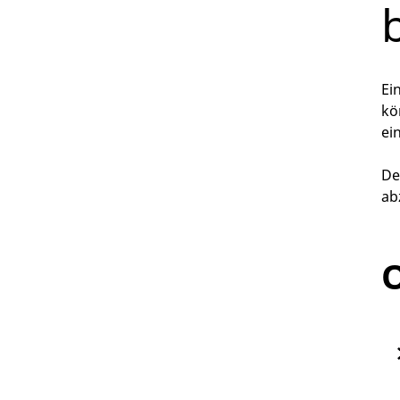
Ei
kö
ei
De
ab
O