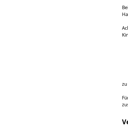
Be
Ha
Ac
Ki
zu
Fü
zu
V