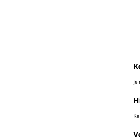
K
je
H
Ke
V