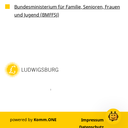
Bundesministerium für Familie, Senioren, Frauen
und Jugend (BMFFSJ)
ebook
Instagram
WhatsAPP
LinkedIn
Vimeo
Youtube
powered by
Komm.ONE
Impressum
Datenschutz