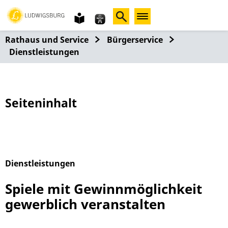
Gebärdensprache
leichte
Sprache
Rathaus und Service
Bürgerservice
Dienstleistungen
Seiteninhalt
Dienstleistungen
Alphabetisches Register überspringen
Spiele mit Gewinnmöglichkeit
gewerblich veranstalten