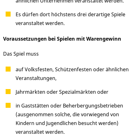
ähnlichen Unternehmen veranstaltet werden.
Es dürfen dort höchstens drei derartige Spiele
veranstaltet werden.
Voraussetzungen bei Spielen mit Warengewinn
Das Spiel muss
auf Volksfesten, Schützenfesten oder ähnlichen
Veranstaltungen,
Jahrmärkten oder Spezialmärkten oder
in Gaststätten oder Beherbergungsbetrieben
(ausgenommen solche, die vorwiegend von
Kindern und Jugendlichen besucht werden)
veranstaltet werden.