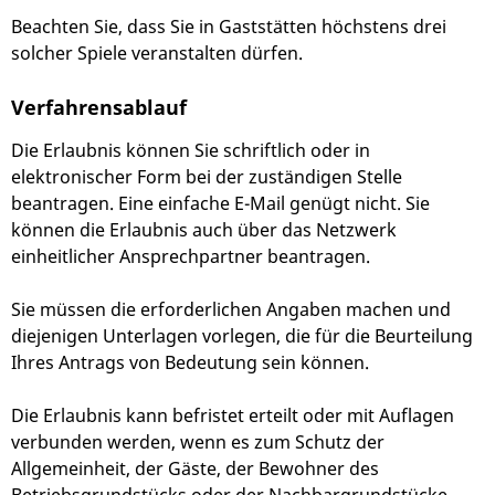
Beachten Sie, dass Sie in Gaststätten höchstens drei
solcher Spiele veranstalten dürfen.
Verfahrensablauf
Die Erlaubnis können Sie schriftlich oder in
elektronischer Form bei der zuständigen Stelle
beantragen. Eine einfache E-Mail genügt nicht. Sie
können die Erlaubnis auch über das Netzwerk
einheitlicher Ansprechpartner beantragen.
Sie müssen die erforderlichen Angaben machen und
diejenigen Unterlagen vorlegen, die für die Beurteilung
Ihres Antrags von Bedeutung sein können.
Die Erlaubnis kann befristet erteilt oder mit Auflagen
verbunden werden, wenn es zum Schutz der
Allgemeinheit, der Gäste, der Bewohner des