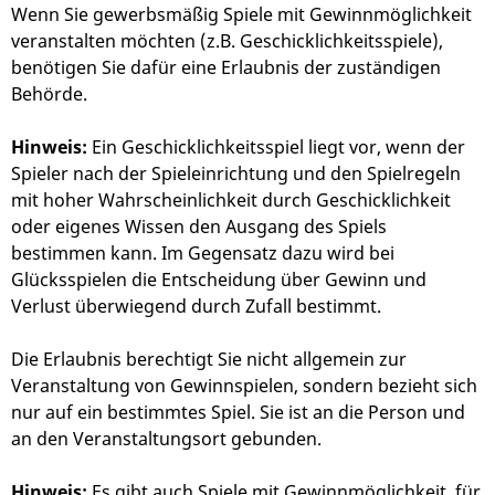
Wenn Sie gewerbsmäßig Spiele mit Gewinnmöglichkeit
veranstalten möchten (z.B. Geschicklichkeitsspiele),
benötigen Sie dafür eine Erlaubnis der zuständigen
Behörde.
Hinweis:
Ein Geschicklichkeitsspiel liegt vor, wenn der
Spieler nach der Spieleinrichtung und den Spielregeln
mit hoher Wahrscheinlichkeit durch Geschicklichkeit
oder eigenes Wissen den Ausgang des Spiels
bestimmen kann. Im Gegensatz dazu wird bei
Glücksspielen die Entscheidung über Gewinn und
Verlust überwiegend durch Zufall bestimmt.
Die Erlaubnis berechtigt Sie nicht allgemein zur
Veranstaltung von Gewinnspielen, sondern bezieht sich
nur auf ein bestimmtes Spiel. Sie ist an die Person und
an den Veranstaltungsort gebunden.
Hinweis:
Es gibt auch Spiele mit Gewinnmöglichkeit, für