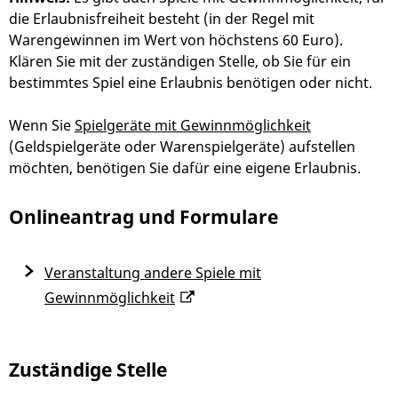
die Erlaubnisfreiheit besteht (in der Regel mit
Warengewinnen im Wert von höchstens 60 Euro).
Klären Sie mit der zuständigen Stelle, ob Sie für ein
bestimmtes Spiel eine Erlaubnis benötigen oder nicht.
Wenn Sie
Spielgeräte mit Gewinnmöglichkeit
(Geldspielgeräte oder Warenspielgeräte) aufstellen
möchten, benötigen Sie dafür eine eigene Erlaubnis.
Onlineantrag und Formulare
Veranstaltung andere Spiele mit
Gewinnmöglichkeit
Zuständige Stelle