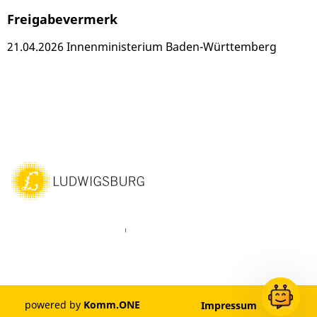
Freigabevermerk
21.04.2026 Innenministerium Baden-Württemberg
ebook
Instagram
WhatsAPP
LinkedIn
Vimeo
Youtube
powered by
Komm.ONE
Impressum