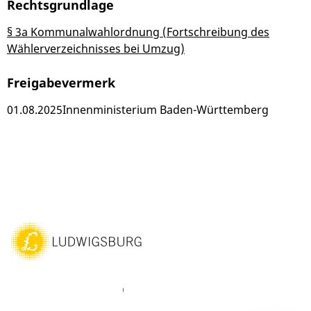
Rechtsgrundlage
§ 3a Kommunalwahlordnung (Fortschreibung des
Wählerverzeichnisses bei Umzug)
Freigabevermerk
01.08.2025
Innenministerium Baden-Württemberg
ebook
Instagram
WhatsAPP
LinkedIn
Vimeo
Youtube