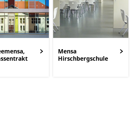
eemensa,
Mensa
assentrakt
Hirschbergschule