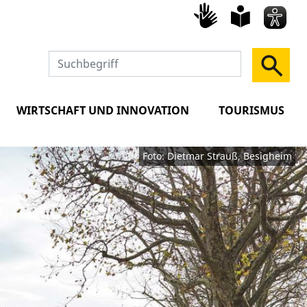
Gebärd
leich
Spra
WIRTSCHAFT UND INNOVATION
TOURISMUS
Foto: Dietmar Strauß, Besigheim