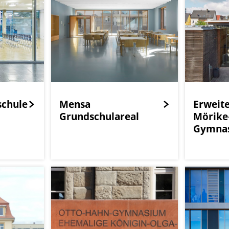
schule
Mensa
Erweit
Grundschulareal
Mörike
Gymna