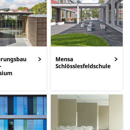
erungsbau
Mensa
-
Schlösslesfeldschule
sium