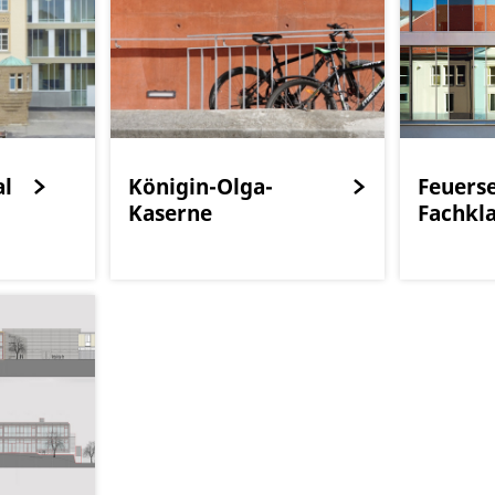
al
Königin-Olga-
Feuers
Kaserne
Fachkl