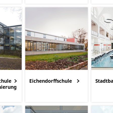
chule
Eichendorffschule
Stadtb
nierung