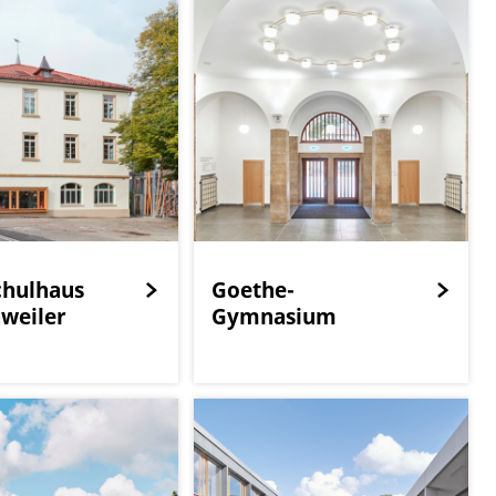
chulhaus
Goethe-
weiler
Gymnasium